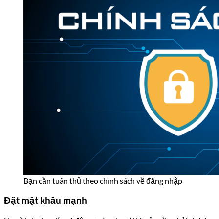
Bạn cần tuân thủ theo chính sách về đăng nhập
Đặt mật khẩu mạnh