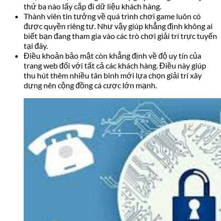
thứ ba nào lấy cắp đi dữ liệu khách hàng.
Thành viên tin tưởng về quá trình chơi game luôn có
được quyền riêng tư. Như vậy giúp khẳng định không ai
biết bạn đang tham gia vào các trò chơi giải trí trực tuyến
tại đây.
Điều khoản bảo mật còn khẳng định về độ uy tín của
trang web đối với tất cả các khách hàng. Điều này giúp
thu hút thêm nhiều tân binh mới lựa chọn giải trí xây
dựng nên cộng đồng cá cược lớn mạnh.