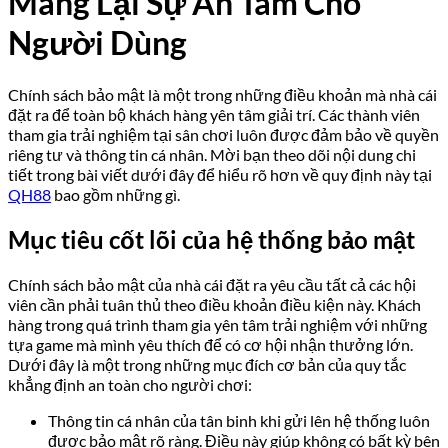
Mang Lại Sự An Tâm Cho
Người Dùng
Chính sách bảo mật là một trong những điều khoản mà nhà cái
đặt ra để toàn bộ khách hàng yên tâm giải trí. Các thành viên
tham gia trải nghiệm tại sân chơi luôn được đảm bảo về quyền
riêng tư và thông tin cá nhân. Mời bạn theo dõi nội dung chi
tiết trong bài viết dưới đây để hiểu rõ hơn về quy định này tại
QH88
bao gồm những gì.
Mục tiêu cốt lõi của hệ thống bảo mật
Chính sách bảo mật của nhà cái đặt ra yêu cầu tất cả các hội
viên cần phải tuân thủ theo điều khoản điều kiện này. Khách
hàng trong quá trình tham gia yên tâm trải nghiệm với những
tựa game mà mình yêu thích để có cơ hội nhận thưởng lớn.
Dưới đây là một trong những mục đích cơ bản của quy tắc
khẳng định an toàn cho người chơi:
Thông tin cá nhân của tân binh khi gửi lên hệ thống luôn
được bảo mật rõ ràng. Điều này giúp không có bất kỳ bên