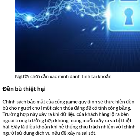
Người chơi cần xác minh danh tính tài khoản
Đền bù thiệt hại
Chính sách bảo mật của cổng game quy định sẽ thực hiện đền
bù cho người chơi một cách thỏa đáng để có tính công bằng.
Trường hợp này xảy ra khi dữ liệu của khách hàng lộ ra bên
ngoài trong trường hợp không mong muốn xảy ra và bị thiệt
hại. Đây là điều khoản khi hệ thống chịu trách nhiệm với chính
người sử dụng dịch vụ nếu để xảy ra sai sót.