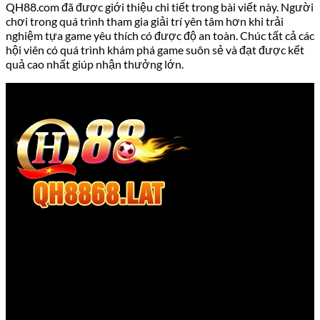
QH88.com đã được giới thiệu chi tiết trong bài viết này. Người
chơi trong quá trình tham gia giải trí yên tâm hơn khi trải
nghiệm tựa game yêu thích có được độ an toàn. Chúc tất cả các
hội viên có quá trình khám phá game suôn sẻ và đạt được kết
quả cao nhất giúp nhận thưởng lớn.
QH88 là trang chủ chính thức của thương hiệu cá cược trực
tuyến, hoạt động hợp pháp với giấy phép quốc tế và phục vụ
hàng trăm nghìn người chơi tại Việt Nam cùng khu vực châu Á.
Nền tảng cung cấp kho trò chơi đa dạng gồm bắn cá, tài xỉu,
slot nổ hũ, thể thao, game bài và casino live, vận hành trên công
nghệ bảo mật SSL 256-bit và hệ thống nạp rút tự động 24/7.