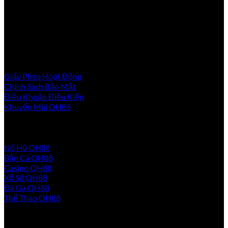
Với giao diện thân thiện, tỷ lệ trả thưởng minh bạch và nhiều
chương trình khuyến mãi hấp dẫn, 888P khẳng định vị thế là
nhà cái uy tín hàng đầu, mang đến trải nghiệm giải trí an toàn,
công bằng và đẳng cấp.
VỀ CHÚNG TÔI
Giấy Phép Hoạt Động
Chính Sách Bảo Mật
Điều Khoản Điều Kiện
Khuyến Mãi QH88
TRÒ CHƠI
Nổ Hũ QH88
Bắn Cá QH88
Casino QH88
Xổ Số QH88
Đá Gà QH88
Thể Thao QH88
THÔNG TIN LIÊN HỆ