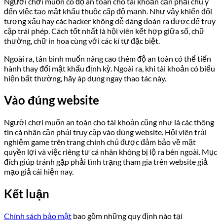
Người chơi muốn có độ an toàn cho tài khoản cần phải chú ý
đến việc tạo mật khẩu thuộc cấp độ mạnh. Như vậy khiến đối
tượng xấu hay các hacker không dễ dàng đoán ra được để truy
cập trái phép. Cách tốt nhất là hội viên kết hợp giữa số, chữ
thường, chữ in hoa cùng với các kí tự đặc biệt.
Ngoài ra, tân binh muốn nâng cao thêm độ an toàn có thể tiến
hành thay đổi mật khẩu định kỳ. Ngoài ra, khi tài khoản có biểu
hiện bất thường, hãy áp dụng ngay thao tác này.
Vào đúng website
Người chơi muốn an toàn cho tài khoản cũng như là các thông
tin cá nhân cần phải truy cập vào đúng website. Hội viên trải
nghiệm game trên trang chính chủ được đảm bảo về mặt
quyền lợi và việc riêng tư cá nhân không bị lộ ra bên ngoài. Mục
đích giúp tránh gặp phải tình trạng tham gia trên website giả
mạo giả cái hiện nay.
Kết luận
Chính sách bảo mật
bao gồm những quy định nào tại