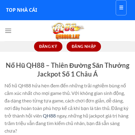
☰
TOP NHÀ CÁI
Bỏ
qua
nội
dung
ĐĂNG KÝ
ĐĂNG NHẬP
Nổ Hũ QH88 – Thiên Đường Săn Thưởng
Jackpot Số 1 Châu Á
Nổ hũ QH88 hứa hẹn đem đến những trải nghiệm bùng nổ
cảm xúc nhất cho mọi game thủ. Với không gian sinh động,
đa dạng theo từng tựa game, cách chơi đơn giản, dễ dàng,
nơi đây hoàn toàn phù hợp kể cả khi bạn là tân thủ. Đăng ký
trở thành hội viên
QH88
ngay, những hũ jackpot giá trị hàng
trăm triệu vẫn đang tìm kiếm chủ nhân, bạn đã sẵn sàng
chưa?