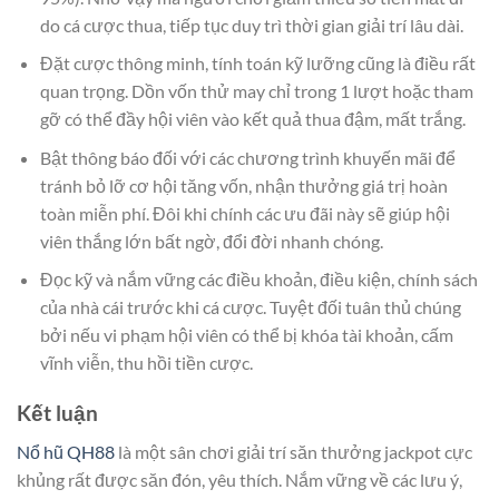
do cá cược thua, tiếp tục duy trì thời gian giải trí lâu dài.
Đặt cược thông minh, tính toán kỹ lưỡng cũng là điều rất
quan trọng. Dồn vốn thử may chỉ trong 1 lượt hoặc tham
gỡ có thể đầy hội viên vào kết quả thua đậm, mất trắng.
Bật thông báo đối với các chương trình khuyến mãi để
tránh bỏ lỡ cơ hội tăng vốn, nhận thưởng giá trị hoàn
toàn miễn phí. Đôi khi chính các ưu đãi này sẽ giúp hội
viên thắng lớn bất ngờ, đổi đời nhanh chóng.
Đọc kỹ và nắm vững các điều khoản, điều kiện, chính sách
của nhà cái trước khi cá cược. Tuyệt đối tuân thủ chúng
bởi nếu vi phạm hội viên có thể bị khóa tài khoản, cấm
vĩnh viễn, thu hồi tiền cược.
Kết luận
Nổ hũ QH88
là một sân chơi giải trí săn thưởng jackpot cực
khủng rất được săn đón, yêu thích. Nắm vững về các lưu ý,