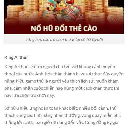
Tổng hợp các trò chơi thú vị tại nổ hũ QH88
King Arthur
King Arthur sẽ đưa người chơi về với khung cảnh huyền
thoại của nước Anh, hóa thân thành bị vua Arthur đầy quyền
năng. Nếu game thủ là người yêu thích lịch sử, muốn khám
phá, cảm nhận cuộc chiến hào hùng một cách chân thực thì
hãy lựa chọn trò chơi này.
Sở hữu hiệu ứng hoàn toàn khác biệt, nhiều bối cảnh, thử
thách cùng các tính năng nhân thưởng, vòng quay miễn phí,
thắng lớn chưa bao giờ dễ dàng đến vậy. Cùng đăng ký gia